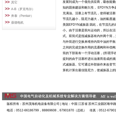
>>
发展到成为一个领先供应商，吸收能量的
其它
知的固体建设和耐久性， EFDYN力
>>
A-B（罗克韦尔）
充满油。活塞上有节流孔，使得被活塞
>>
奔泰（Pentair）
节流孔越小，阻尼力越大，油的黏度越
>>
葆德电机
美国EFDYN减振器 因此，在节流
小。由于活塞是双向运动的，所以在活
式。双筒式是指减振器有内外两个筒，
与外筒进行交换来维持内筒中油的平衡
之间的完成交换作用的流通阀和补偿阀
筒的下部装有一个浮动活塞，(所谓浮
提到的由于活塞杆进出油液而造成的液
式减振器。它可通过外部操作来改变节
算机计算出最佳阻尼力，使减振器上的
版权所有：苏州茂海机电设备有限公司 | 地址：中国 江苏省 苏州工业园区唯华路5
电话：0512-66186799，88869608，67901870（总机） 传真：0512-67901