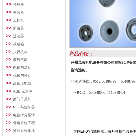
>>
传感器
>>
变频器
>>
工控机
>>
断路器
>>
过滤器
>>
减速箱
>>
执行机构
产品介绍：
>>
液压气动
苏州茂海机电设备有限公司授权代理美
>>
电机与马达
咨询选购。
>>
机械与传动
>>咨询热线：0512-66186799， 66188799
>>
高低压电器
>>
ABB 元器件
业务QQ：595348090, 1119818401
>>
西门子系列
>>
PLC与控制器
>>
电位计分压计
>>
管道系统工程
>>
涂装系统集成
美国EFDYN减振器上海丹祥机电设备有限