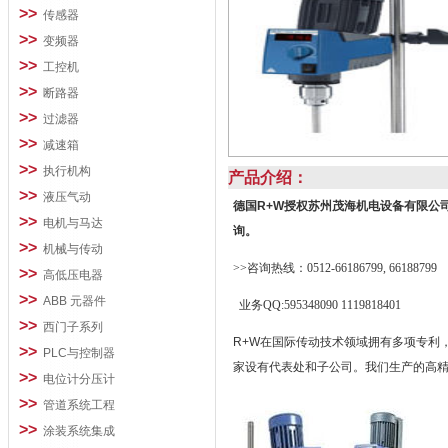
>>
传感器
>>
变频器
>>
工控机
>>
断路器
>>
过滤器
>>
减速箱
>>
执行机构
产品介绍：
>>
液压气动
德国R+W授权苏州茂海机电设备有限公
>>
电机与马达
询。
>>
机械与传动
>>咨询热线：0512-66186799, 66188799
>>
高低压电器
>>
ABB 元器件
业务QQ:595348090 1119818401
>>
西门子系列
R+W在国际传动技术领域拥有多项专利
>>
PLC与控制器
家设有代表处和子公司。我们生产的高
>>
电位计分压计
>>
管道系统工程
>>
涂装系统集成