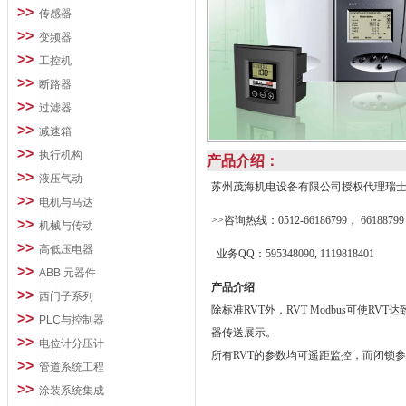
>>
传感器
>>
变频器
>>
工控机
>>
断路器
>>
过滤器
>>
减速箱
>>
执行机构
产品介绍：
>>
液压气动
苏州茂海机电设备有限公司授权代理瑞士A
>>
电机与马达
>>咨询热线：0512-66186799， 66188799
>>
机械与传动
>>
高低压电器
业务QQ：595348090, 1119818401
>>
ABB 元器件
产品介绍
>>
西门子系列
除标准RVT外，RVT Modbus可使R
>>
PLC与控制器
器传送展示。
>>
电位计分压计
所有RVT的参数均可遥距监控，而闭锁参
>>
管道系统工程
>>
涂装系统集成