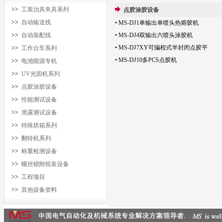
>>
工装治具夹具系列
点胶涂胶设备
>>
自动输送线
• MS-DJ1单输出单喷头热熔胶机
>>
自动装配线
• MS-DJ4双输出六喷头涂胶机
• MS-DJ7XY可编程式半封闭点胶平
>>
工作台车系列
• MS-DJ10多PCS点胶机
>>
电池能源专机
>>
UV光固机系列
>>
点胶涂胶设备
>>
性能测试设备
>>
泄露测试设备
>>
特殊烘箱系列
>>
翻转机系列
>>
称重检测设备
>>
螺丝锁附组装设备
>>
工程项目
>>
其他设备资料